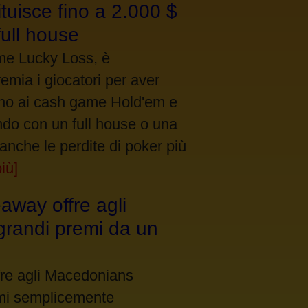
tuisce fino a 2.000 $
ull house
me Lucky Loss, è
mia i giocatori per aver
ano ai cash game Hold'em e
do con un full house o una
nche le perdite di poker più
iù]
away offre agli
 grandi premi da un
fre agli Macedonians
emi semplicemente