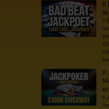
Il
ai
Il
un
pe
Om
co
fru
Il
Ma
e
Il
l'