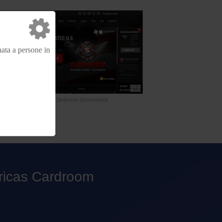
nata a persone in
Americas Cardroom Screenshot
ricas Cardroom