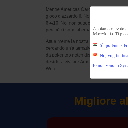
Mentre Americas Cardroom potrebbe offri
gioco d'azzardo lì. Non è uno dei nostri 
6.4/10. Noi non suggeriamo di giocare in 
Abbiamo rilevato che
perché ci sono alternative molto migliori
Macedonia. Ti piace
Attualmente la nostra migliore sala da p
Sì, portami alla
cercando un'alternativa a Americas Cardr
da poker top notch disponibili per voi, ve
No, voglio rima
desidera visitare Americas Cardroom co
Io non sono in Syr
Web.
Migliore a