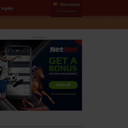
Macedonia
 legale
Cambia paese
Annuncio