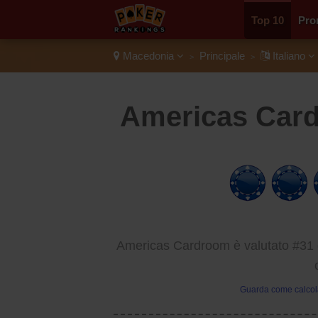
Top 10
Pro
Macedonia
Principale
Italiano
>
>
Omaha Poke
Americas Car
Americas Cardroom è valutato #31 d
Guarda come calcola