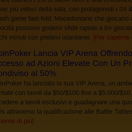
ker più veloci della sala, con protagonisti i Si
cash game fast-fold. Macedonians che giocano a q
locità possono godersi sfide rapide a tre giocat
chi minuti con prelievi istantanei.
[Per saperne d
oinPoker Lancia VIP Arena Offrend
cesso ad Azioni Elevate Con Un Pro
ondiviso al 50%
inPoker ha lanciato la sua VIP Arena, un ambie
ntate con tavoli da $50/$100 fino a $5.000/$
cedere a tavoli esclusivi e guadagnare una quota
% attraverso la qualificazione alle Battle Tables
perne di più]