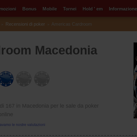
mozioni
Bonus
Mobile
Tornei
Hold ' em
Informazione
Recensioni di poker
Americas Cardroom
>
>
r
Poker gratis
Video poker
Rakeback
Giochi da casinò
droom Macedonia
i 167 in Macedonia per le sale da poker
online
vamo le nostre valutazioni