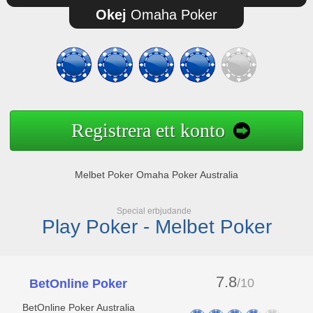
Okej
Omaha Poker
Registrera ett konto
Melbet Poker Omaha Poker Australia
Special erbjudande
Play Poker - Melbet Poker
7.8
/10
BetOnline Poker
BetOnline Poker Australia