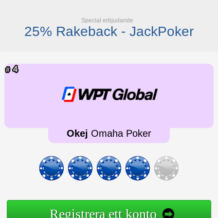
Special erbjudande
25% Rakeback - JackPoker
Okej
Omaha Poker
Registrera ett konto