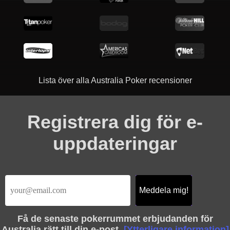
Lista över alla Australia Poker recensioner
Registrera dig för e-
uppdateringar
Få de senaste pokerrummet erbjudanden för
Australia rätt till din e-post.
[Ytterligare information]