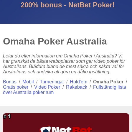
200% bonus - NetBet Poker!
Omaha Poker Australia
Letar du efter information om Omaha Poker i Australia? Vi
har granskat de bästa webbplatser som ger video poker för
Australians. Bläddra bland de mest säkra och säkra val för
Australians och undvika att göra en dålig insättning.
Bonus
/
Mobil
/
Turneringar
/
Hold'em
/
Omaha Poker
/
Gratis poker
/
Video Poker
/
Rakeback
/
Fullständig lista
över Australia poker rum