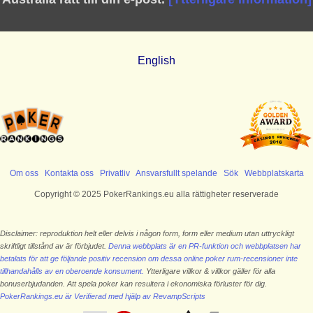
English
Om oss
Kontakta oss
Privatliv
Ansvarsfullt spelande
Sök
Webbplatskarta
Copyright © 2025 PokerRankings.eu alla rättigheter reserverade
Disclaimer: reproduktion helt eller delvis i någon form, form eller medium utan uttryckligt
skriftligt tillstånd av är förbjudet.
Denna webbplats är en PR-funktion och webbplatsen har
betalats för att ge följande positiv recension om dessa online poker rum-recensioner inte
tillhandahålls av en oberoende konsument.
Ytterligare villkor & villkor gäller för alla
bonuserbjudanden. Att spela poker kan resultera i ekonomiska förluster för dig.
PokerRankings.eu är Verifierad med hjälp av RevampScripts