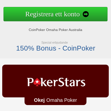
Registrera ett konto
CoinPoker Omaha Poker Australia
Special erbjudande
150% Bonus - CoinPoker
Okej
Omaha Poker