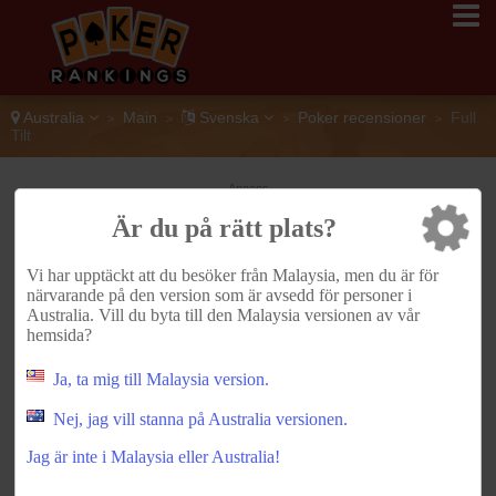
Australia
Main
Svenska
Poker recensioner
Full
>
>
>
>
Tilt
Annons
Är du på rätt plats?
Vi har upptäckt att du besöker från Malaysia, men du är för
närvarande på den version som är avsedd för personer i
Australia. Vill du byta till den Malaysia versionen av vår
hemsida?
Ja, ta mig till Malaysia version.
Nej, jag vill stanna på Australia versionen.
Jag är inte i Malaysia eller Australia!