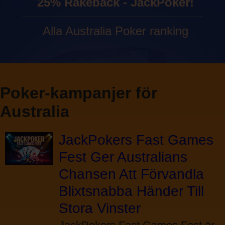
25% Rakeback - JackPoker!
Alla Australia Poker ranking
Poker-kampanjer för
Australia
JackPokers Fast Games
Fest Ger Australians
Chansen Att Förvandla
Blixtsnabba Händer Till
Stora Vinster