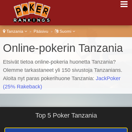
Tanzania
Pääsivu
Suomi
>
>
Online-pokerin Tanzania
Etsivät tietoa online-pokeria huonetta Tanzania?
Olemme tarkastaneet yli 150 sivustoja Tanzanians.
Aloita nyt paras pokerihuone Tanzania:
JackPoker
(25% Rakeback)
Top 5 Poker Tanzania