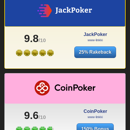
JackPoker
9.8
/10
www-linkki
25% Rakeback
CoinPoker
9.6
/10
www-linkki
150% Bonus