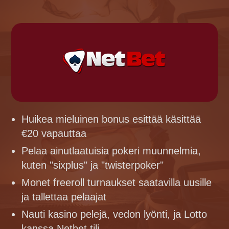
Huikea mieluinen bonus esittää käsittää
€20 vapauttaa
Pelaa ainutlaatuisia pokeri muunnelmia,
kuten "sixplus" ja "twisterpoker"
Monet freeroll turnaukset saatavilla uusille
ja tallettaa pelaajat
Nauti kasino pelejä, vedon lyönti, ja Lotto
kanssa Netbet tili