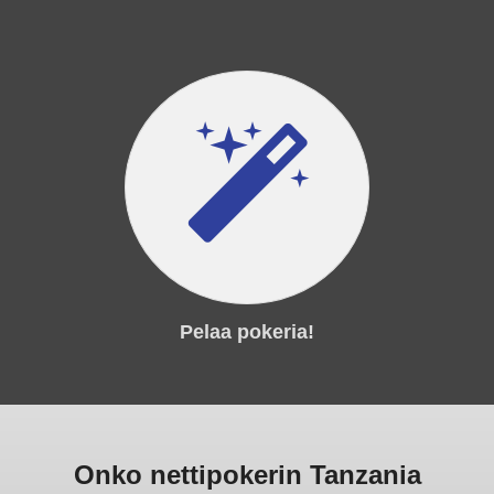
Pelaa pokeria!
Onko nettipokerin Tanzania