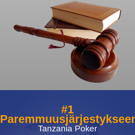
#1
Paremmuusjärjestyksee
Tanzania Poker