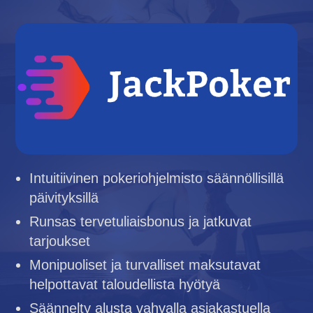
Intuitiivinen pokeriohjelmisto säännöllisillä
päivityksillä
Runsas tervetuliaisbonus ja jatkuvat
tarjoukset
Monipuoliset ja turvalliset maksutavat
helpottavat taloudellista hyötyä
Säännelty alusta vahvalla asiakastuella