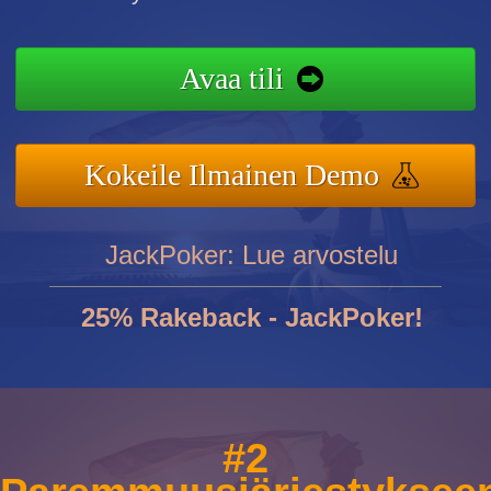
Avaa tili
Kokeile Ilmainen Demo
JackPoker: Lue arvostelu
25% Rakeback - JackPoker!
#2