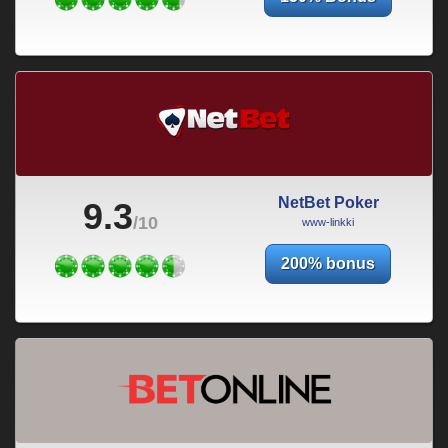
NetBet Poker
9.3
/10
www-linkki
200% bonus