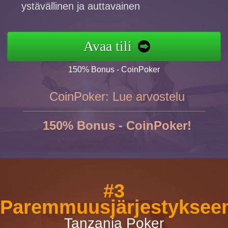
ystävällinen ja auttavainen
Avaa tili
150% Bonus - CoinPoker
CoinPoker: Lue arvostelu
150% Bonus - CoinPoker!
#3
Paremmuusjärjestyksee
Tanzania Poker