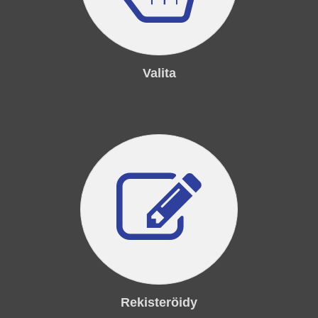
Valita
Rekisteröidy