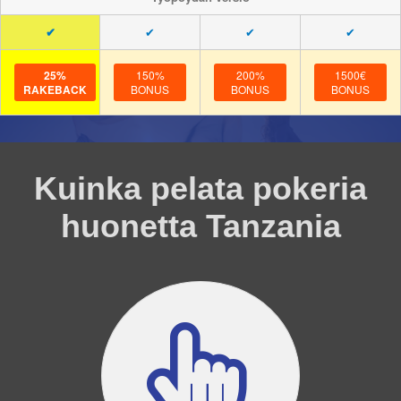
✔
✔
✔
✔
25%
150%
200%
1500€
RAKEBACK
BONUS
BONUS
BONUS
Kuinka pelata pokeria
huonetta Tanzania