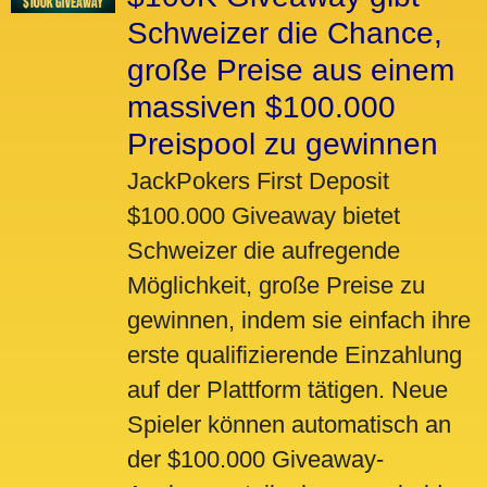
Schweizer die Chance,
große Preise aus einem
massiven $100.000
Preispool zu gewinnen
JackPokers First Deposit
$100.000 Giveaway bietet
Schweizer die aufregende
Möglichkeit, große Preise zu
gewinnen, indem sie einfach ihre
erste qualifizierende Einzahlung
auf der Plattform tätigen. Neue
Spieler können automatisch an
der $100.000 Giveaway-