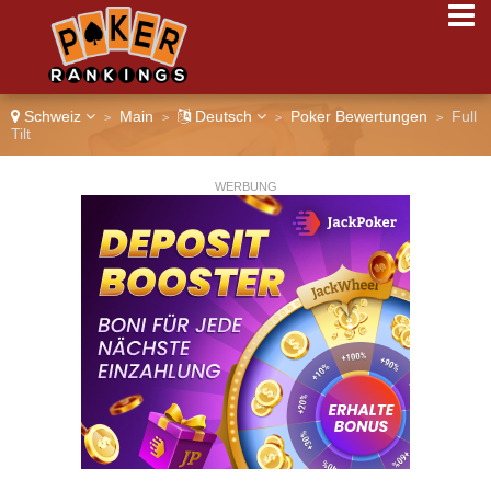
Schweiz
Main
Deutsch
Poker Bewertungen
Full
>
>
>
>
Tilt
WERBUNG