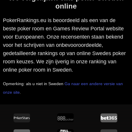
online
PokerRankings.eu is beoordeeld als een van de
beste poker room en Games Review Portal website
voor Europeanen. Onze recensenten staan bekend
voor het schrijven van onbevooroordeelde,
gedetailleerde rankings op van online Swedes poker
room keuzes. We zijn ijverig in onze ranking van
online poker room in Sweden.
Opmerking: als u niet in Sweden
Ga naar een andere versie van
onze site
.