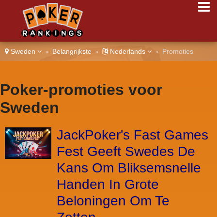
Sweden
Belangrijkste
Nederlands
Promoties
>
>
>
Poker-promoties voor
Sweden
JackPoker's Fast Games
Fest Geeft Swedes De
Kans Om Bliksemsnelle
Handen In Grote
Beloningen Om Te