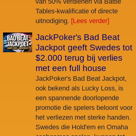
van 50% verdienen via Battle
Tables-kwalificatie of directe
uitnodiging.
[Lees verder]
JackPoker's Bad Beat
Jackpot geeft Swedes tot
$2.000 terug bij verlies
met een full house
JackPoker's Bad Beat Jackpot,
ook bekend als Lucky Loss, is
een spannende doorlopende
promotie die spelers beloont voor
het verliezen met sterke handen.
Swedes die Hold'em en Omaha