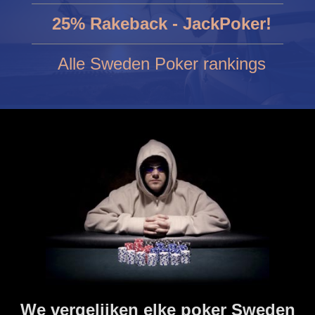
25% Rakeback - JackPoker!
Alle Sweden Poker rankings
We vergelijken elke poker Sweden