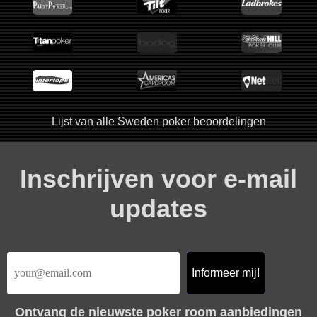
Lijst van alle Sweden poker beoordelingen
Inschrijven voor e-mail
updates
Ontvang de nieuwste poker room aanbiedingen