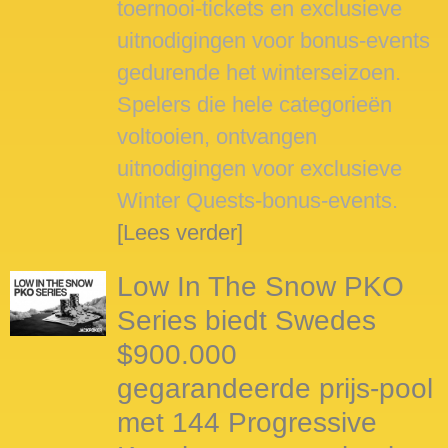
toernooi-tickets en exclusieve
uitnodigingen voor bonus-events
gedurende het winterseizoen.
Spelers die hele categorieën
voltooien, ontvangen
uitnodigingen voor exclusieve
Winter Quests-bonus-events.
[Lees verder]
Low In The Snow PKO
Series biedt Swedes
$900.000
gegarandeerde prijs-pool
met 144 Progressive