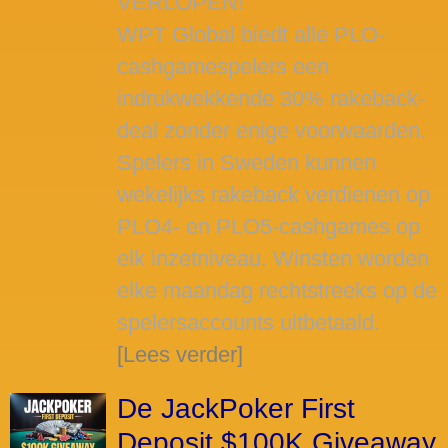
VERLOPEN!
WPT Global biedt alle PLO-
cashgamespelers een
indrukwekkende 30% rakeback-
deal zonder enige voorwaarden.
Spelers in Sweden kunnen
wekelijks rakeback verdienen op
PLO4- en PLO5-cashgames op
elk inzetniveau. Winsten worden
elke maandag rechtstreeks op de
spelersaccounts uitbetaald.
[Lees verder]
De JackPoker First
Deposit $100K Giveaway