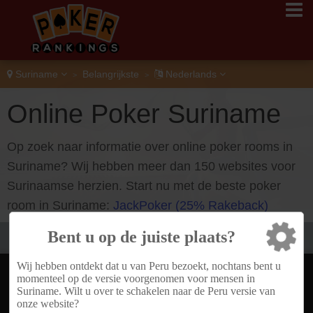
Suriname
Belangrijkste
Nederlands
>
>
Online Poker Suriname
Op zoek naar informatie over online poker rooms in
Suriname? Wij hebben meer dan 150 websites voor
Surinaamse herzien. Start nu met de beste poker
room in Suriname:
JackPoker (25% Rakeback)
Bent u op de juiste plaats?
Wij hebben ontdekt dat u van Peru bezoekt, nochtans bent u
Top 5 Poker Suriname
momenteel op de versie voorgenomen voor mensen in
Suriname. Wilt u over te schakelen naar de Peru versie van
onze website?