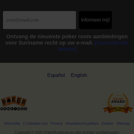
Ontvang de nieuwste poker room aanbiedingen
voor Suriname recht op uw e-mail.
[Aanvullende
details]
Español
English
Informatie
Contacteer ons
Privacy
Verantwoord gokken
Zoeken
Sitemap
Copyright © 2025 PokerRankings.eu alle rechten voorbehouden