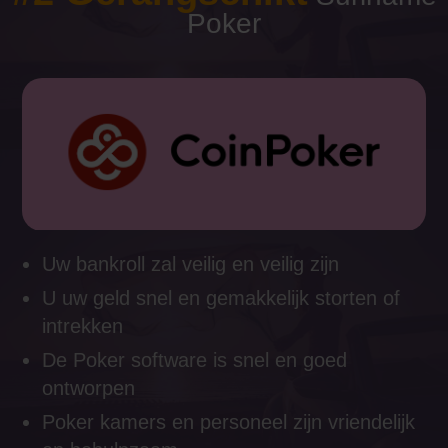
Poker
Uw bankroll zal veilig en veilig zijn
U uw geld snel en gemakkelijk storten of
intrekken
De Poker software is snel en goed
ontworpen
Poker kamers en personeel zijn vriendelijk