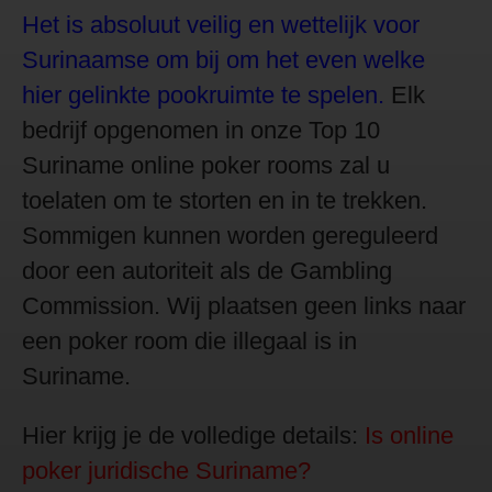
Het is absoluut veilig en wettelijk voor
Surinaamse om bij om het even welke
hier gelinkte pookruimte te spelen.
Elk
bedrijf opgenomen in onze Top 10
Suriname online poker rooms zal u
toelaten om te storten en in te trekken.
Sommigen kunnen worden gereguleerd
door een autoriteit als de Gambling
Commission. Wij plaatsen geen links naar
een poker room die illegaal is in
Suriname.
Hier krijg je de volledige details:
Is online
poker juridische Suriname?