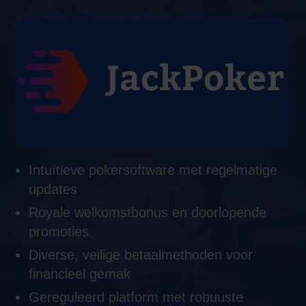
Intuïtieve pokersoftware met regelmatige
updates
Royale welkomstbonus en doorlopende
promoties
Diverse, veilige betaalmethoden voor
financieel gemak
Gereguleerd platform met robuuste