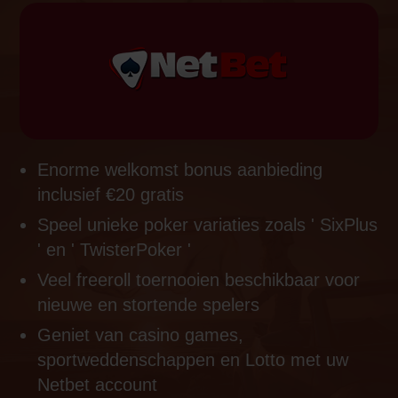
Enorme welkomst bonus aanbieding
inclusief €20 gratis
Speel unieke poker variaties zoals ' SixPlus
' en ' TwisterPoker '
Veel freeroll toernooien beschikbaar voor
nieuwe en stortende spelers
Geniet van casino games,
sportweddenschappen en Lotto met uw
Netbet account