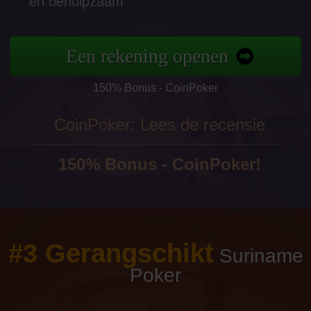
en behulpzaam
Een rekening openen
150% Bonus - CoinPoker
CoinPoker: Lees de recensie
150% Bonus - CoinPoker!
#3 Gerangschikt
Suriname
Poker