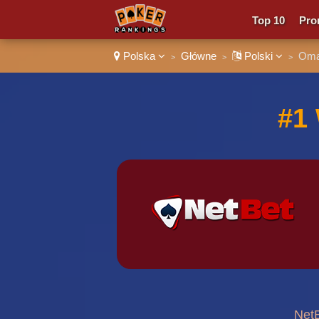
Top 10
Pro
Polska
Główne
Polski
Omah
>
>
>
Omaha Poke
#1
NetB