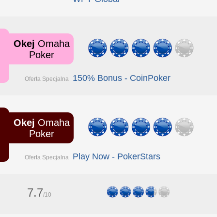
Okej
Omaha
Poker
150% Bonus - CoinPoker
Oferta Specjalna
Okej
Omaha
Poker
Play Now - PokerStars
Oferta Specjalna
7.7
/10