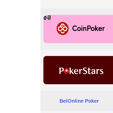
BetOnline Poker