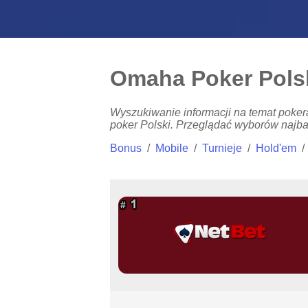
Omaha Poker Pols
Wyszukiwanie informacji na temat poker
poker Polski. Przeglądać wyborów najbar
Bonus
/
Mobile
/
Turnieje
/
Hold'em