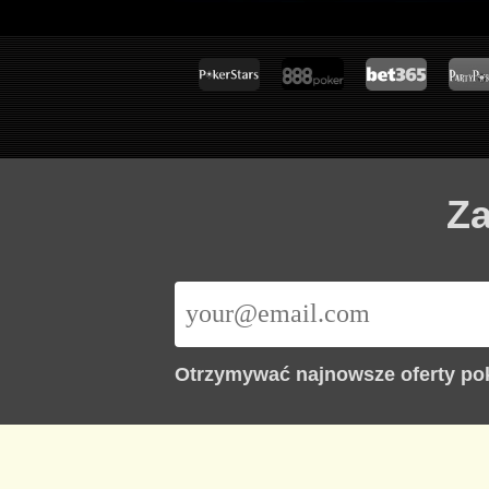
Za
Otrzymywać najnowsze oferty pok