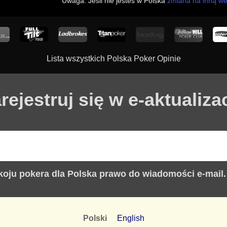
Uwaga: Jeśli nie jesteś w Polska
zmiana na inną wer
Lista wszystkich Polska Poker Opinie
rejestruj się w e-aktualiza
oju pokera dla Polska prawo do wiadomości e-mail
Polski
English