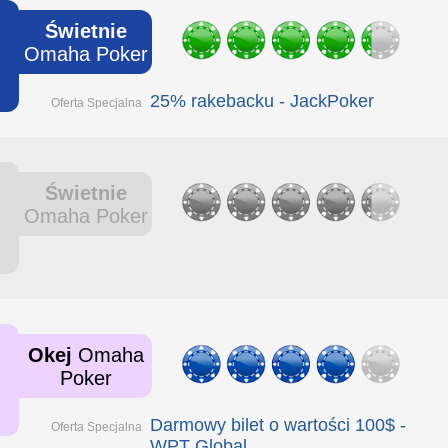
Świetnie
Omaha Poker
25% rakebacku - JackPoker
Oferta Specjalna
Świetnie
Omaha Poker
Okej
Omaha
Poker
Darmowy bilet o wartości 100$ -
Oferta Specjalna
WPT Global