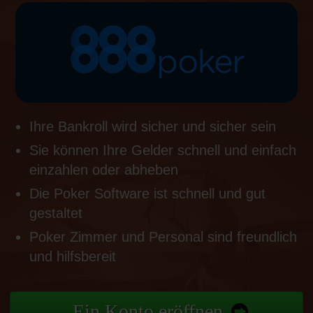
Ihre Bankroll wird sicher und sicher sein
Sie können Ihre Gelder schnell und einfach
einzahlen oder abheben
Die Poker Software ist schnell und gut
gestaltet
Poker Zimmer und Personal sind freundlich
und hilfsbereit
Ein Konto eröffnen