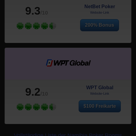
NetBet Poker
9.3
/10
Website-Link
200% Bonus
WPT Global
9.2
/10
Website-Link
$100 Freikarte
Vollständige Liste der Namibia Poker Rooms