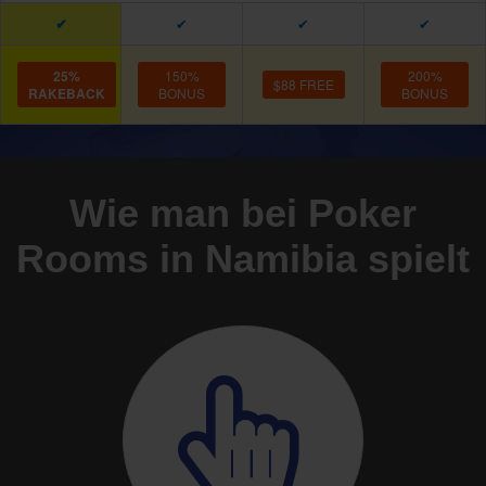
✔
✔
✔
✔
25%
150%
200%
$88 FREE
RAKEBACK
BONUS
BONUS
Wie man bei Poker
Rooms in Namibia spielt