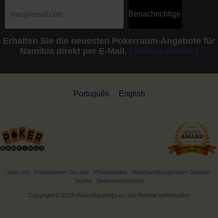
Erhalten Sie die neuesten Pokerraum-Angebote für
Namibia direkt per E-Mail.
[Weitere Details]
Português
English
Über uns
Kontaktieren Sie uns
Privatsphäre
Verantwortungsvolles Spielen
Suche
Seitenverzeichnis
Copyright © 2025 PokerRankings.eu alle Rechte vorbehalten