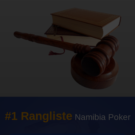
#1 Rangliste
Namibia Poker