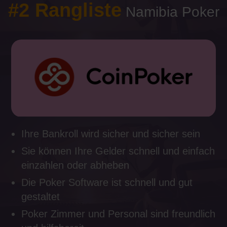
#2 Rangliste
Namibia Poker
Ihre Bankroll wird sicher und sicher sein
Sie können Ihre Gelder schnell und einfach
einzahlen oder abheben
Die Poker Software ist schnell und gut
gestaltet
Poker Zimmer und Personal sind freundlich