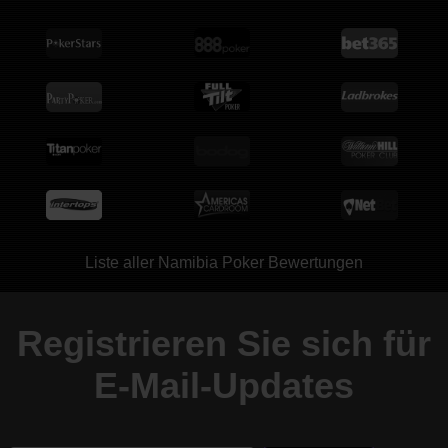
Liste aller Namibia Poker Bewertungen
Registrieren Sie sich für
E-Mail-Updates