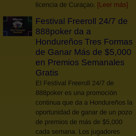
licencia de Curaçao.
[Leer más]
Festival Freeroll 24/7 de
888poker da a
Hondureños Tres Formas
de Ganar Más de $5,000
en Premios Semanales
Gratis
El Festival Freeroll 24/7 de
888poker es una promoción
continua que da a Hondureños la
oportunidad de ganar de un pozo
de premios de más de $5,000
cada semana. Los jugadores