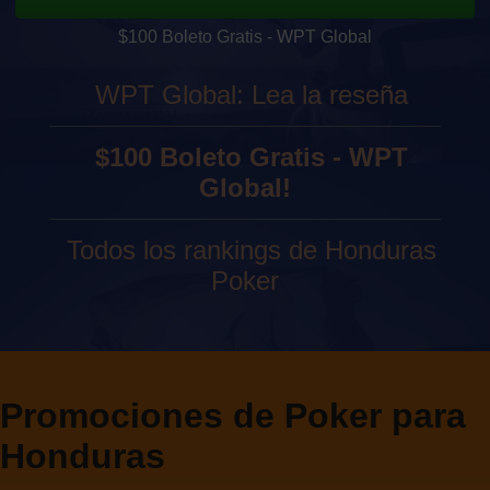
$100 Boleto Gratis - WPT Global
WPT Global: Lea la reseña
$100 Boleto Gratis - WPT
Global!
Todos los rankings de Honduras
Poker
Promociones de Poker para
Honduras