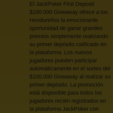
El JackPoker First Deposit
$100.000 Giveaway ofrece a los
Hondureños la emocionante
oportunidad de ganar grandes
premios simplemente realizando
su primer depósito calificado en
la plataforma. Los nuevos
jugadores pueden participar
automáticamente en el sorteo del
$100.000 Giveaway al realizar su
primer depósito. La promoción
está disponible para todos los
jugadores recién registrados en
la plataforma JackPoker con