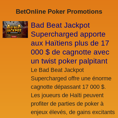
BetOnline Poker Promotions
Bad Beat Jackpot
Supercharged apporte
aux Haïtiens plus de 17
000 $ de cagnotte avec
un twist poker palpitant
Le Bad Beat Jackpot
Supercharged offre une énorme
cagnotte dépassant 17 000 $.
Les joueurs de Haïti peuvent
profiter de parties de poker à
enjeux élevés, de gains excitants