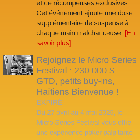
et de récompenses exclusives.
Cet événement ajoute une dose
supplémentaire de suspense à
chaque main malchanceuse.
[En
savoir plus]
Rejoignez le Micro Series
Festival : 230 000 $
GTD, petits buy-ins,
Haïtiens Bienvenue !
EXPIRÉ!
Du 27 avril au 4 mai 2025, le
Micro Series Festival vous offre
une expérience poker palpitante