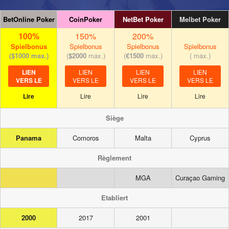
BetOnline Poker
CoinPoker
NetBet Poker
Melbet Poker
100%
150%
200%
Spielbonus
Spielbonus
Spielbonus
Spielbonus
(
$1000
max.)
(
$2000
max.)
(
€1500
max.)
(
max.)
LIEN
LIEN
LIEN
LIEN
VERS LE
VERS LE
VERS LE
VERS LE
Lire
Lire
Lire
Lire
Siège
Panama
Comoros
Malta
Cyprus
Règlement
MGA
Curaçao Gaming
Etabliert
2000
2017
2001