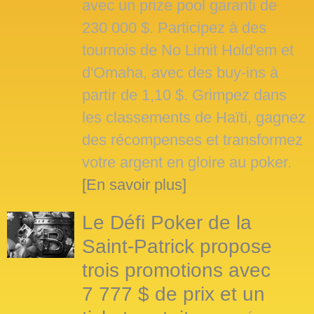
avec un prize pool garanti de
230 000 $. Participez à des
tournois de No Limit Hold'em et
d'Omaha, avec des buy-ins à
partir de 1,10 $. Grimpez dans
les classements de Haïti, gagnez
des récompenses et transformez
votre argent en gloire au poker.
[En savoir plus]
Le Défi Poker de la
Saint-Patrick propose
trois promotions avec
7 777 $ de prix et un