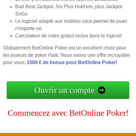
Bad Beat Jackpot, Six Plus Hold'em, plus Jackpot
SnGs
Le logiciel adapté aux mobiles vous permet de jouer
n'importe où
Calculateur de cotes gratuit inclus dans le logiciel
Globalement BetOnline Poker est un excellent choix pour
les joueurs de poker Haïti. Nous avons une offre incroyable
pour vous:
1500 € de bonus pour BetOnline Poker!
Ouvrir un compte
Commencez avec BetOnline Poker!