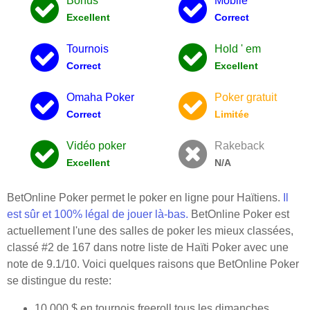
Bonus
Mobile
Excellent
Correct
Tournois
Hold ' em
Correct
Excellent
Omaha Poker
Poker gratuit
Correct
Limitée
Vidéo poker
Rakeback
Excellent
N/A
BetOnline Poker permet le poker en ligne pour Haïtiens.
Il
est sûr et 100% légal de jouer là-bas.
BetOnline Poker est
actuellement l'une des salles de poker les mieux classées,
classé #2 de 167 dans notre liste de Haïti Poker avec une
note de 9.1/10. Voici quelques raisons que BetOnline Poker
se distingue du reste:
10 000 $ en tournois freeroll tous les dimanches