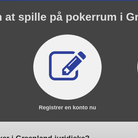
 at spille på pokerrum i G
Registrer en konto nu