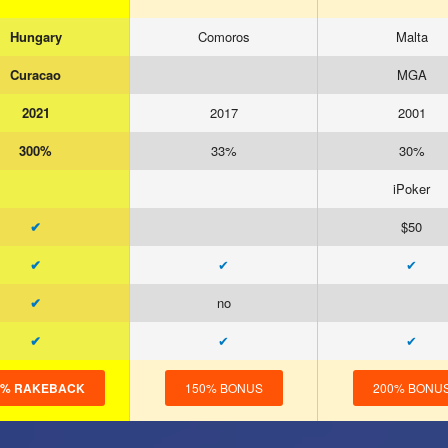
Hungary
Comoros
Malta
Curacao
MGA
2021
2017
2001
300%
33%
30%
iPoker
✔
$50
✔
✔
✔
✔
no
✔
✔
✔
5% RAKEBACK
150% BONUS
200% BONU