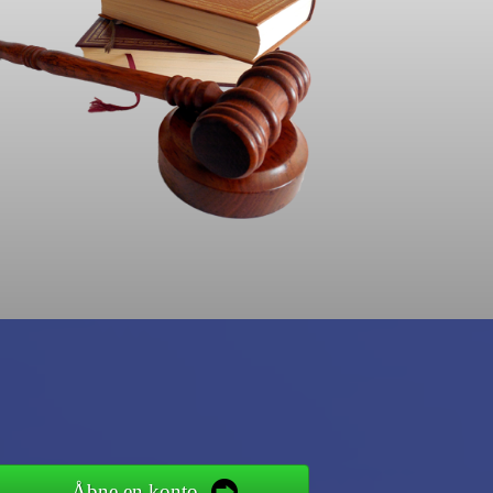
Åbne en konto