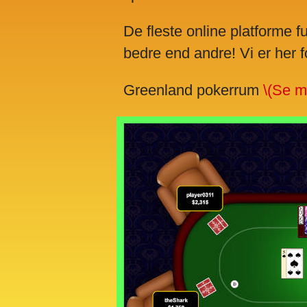
De fleste online platforme 
bedre end andre! Vi er her f
Greenland pokerrum
\(Se m