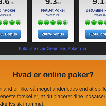
9.6
9.3
9.1
/10
/10
/
oinPoker
NetBet Poker
BetOnline 
website link
website link
website lin
0% Bonus
200% bonus
€1500 bo
Fuld liste over Greenland Poker rum
Hvad er online poker?
eenland er ikke så meget anderledes end at spi
neste forskel er, at du placerer dine indsatse
 ikke fysisk i rummet.