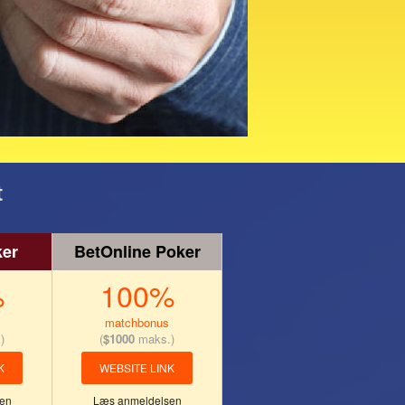
t
ker
BetOnline Poker
%
100%
matchbonus
)
(
$1000
maks.)
K
WEBSITE
LINK
en
Læs
anmeldelsen