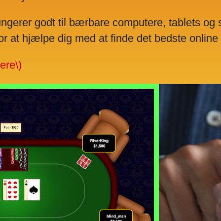
fungerer godt til bærbare computere, tablets o
or at hjælpe dig med at finde det bedste online
ere\)