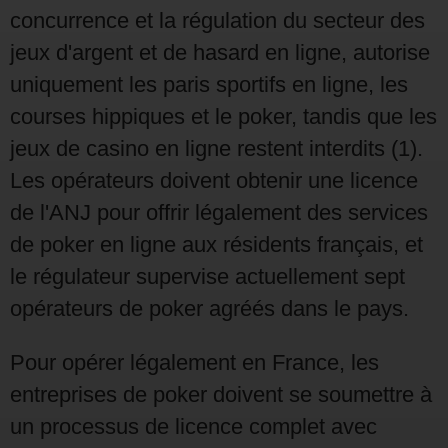
concurrence et la régulation du secteur des
jeux d'argent et de hasard en ligne, autorise
uniquement les paris sportifs en ligne, les
courses hippiques et le poker, tandis que les
jeux de casino en ligne restent interdits (1).
Les opérateurs doivent obtenir une licence
de l'ANJ pour offrir légalement des services
de poker en ligne aux résidents français, et
le régulateur supervise actuellement sept
opérateurs de poker agréés dans le pays.
Pour opérer légalement en France, les
entreprises de poker doivent se soumettre à
un processus de licence complet avec