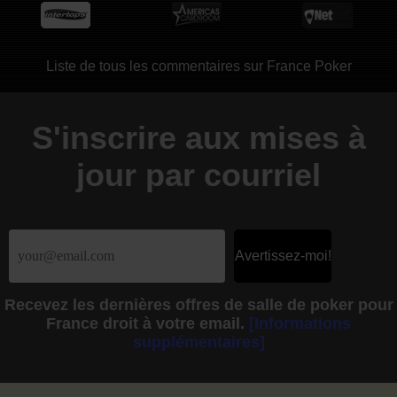
Liste de tous les commentaires sur France Poker
S'inscrire aux mises à
jour par courriel
Recevez les dernières offres de salle de poker pour
France droit à votre email.
[Informations
supplémentaires]