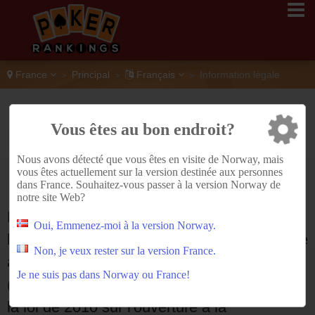
France
Principal
Français
Information légale
>
>
>
Vous êtes au bon endroit?
Le Poker Est-Il
Légal En France ?
Nous avons détecté que vous êtes en visite de Norway, mais
vous êtes actuellement sur la version destinée aux personnes
dans France. Souhaitez-vous passer à la version Norway de
notre site Web?
Le poker en ligne est légal en France dans
Oui, Emmenez-moi à la version Norway.
le cadre d'un système de licence réglementé
Non, je veux rester sur la version France.
administré par l'Autorité Nationale des Jeux
Je ne suis pas dans Norway ou France!
(ANJ). Le cadre des jeux d'argent, établi par
la loi de 2010 sur l'ouverture à la