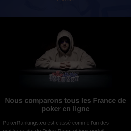
Nous comparons tous les France de
poker en ligne
PokerRankings.eu est classé comme l'un des
meilleurs site de Poker Room et jeux portail