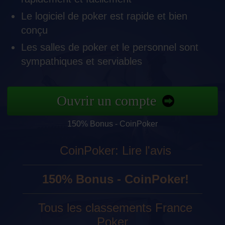
Le logiciel de poker est rapide et bien
conçu
Les salles de poker et le personnel sont
sympathiques et serviables
Ouvrir un compte
150% Bonus - CoinPoker
CoinPoker: Lire l'avis
150% Bonus - CoinPoker!
Tous les classements France
Poker