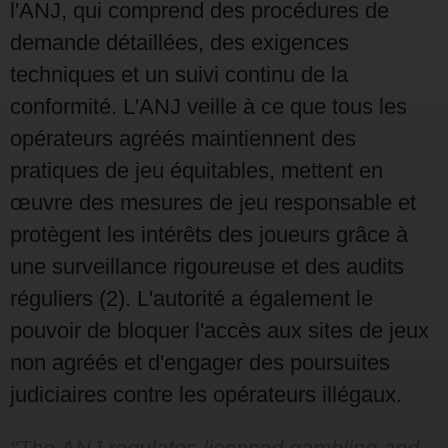
l'ANJ, qui comprend des procédures de
demande détaillées, des exigences
techniques et un suivi continu de la
conformité. L'ANJ veille à ce que tous les
opérateurs agréés maintiennent des
pratiques de jeu équitables, mettent en
œuvre des mesures de jeu responsable et
protègent les intérêts des joueurs grâce à
une surveillance rigoureuse et des audits
réguliers (2). L'autorité a également le
pouvoir de bloquer l'accès aux sites de jeux
non agréés et d'engager des poursuites
judiciaires contre les opérateurs illégaux.