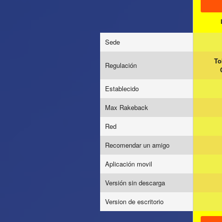
Sede
To
Regulación
Establecido
Max Rakeback
Red
Recomendar un amigo
Aplicación movil
Versión sin descarga
Version de escritorio