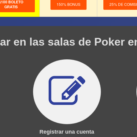
$100 BOLETO
150% BONUS
25% DE COMIS
GRATIS
r en las salas de Poker 
Registrar una cuenta