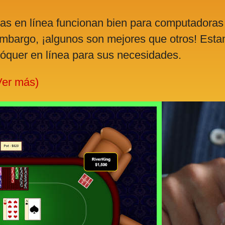
as en línea funcionan bien para computadoras p
 embargo, ¡algunos son mejores que otros! Est
póquer en línea para sus necesidades.
Ver más)