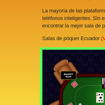
La mayoría de las plataform
teléfonos inteligentes. Sin
encontrar la mejor sala de 
Salas de póquer Ecuador
(