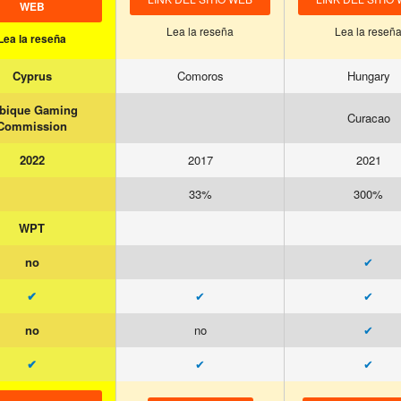
WEB
Lea la
reseña
Lea la
reseñ
Lea la
reseña
Cyprus
Comoros
Hungary
bique Gaming
Curacao
Commission
2022
2017
2021
33%
300%
WPT
no
✔
✔
✔
✔
no
no
✔
✔
✔
✔