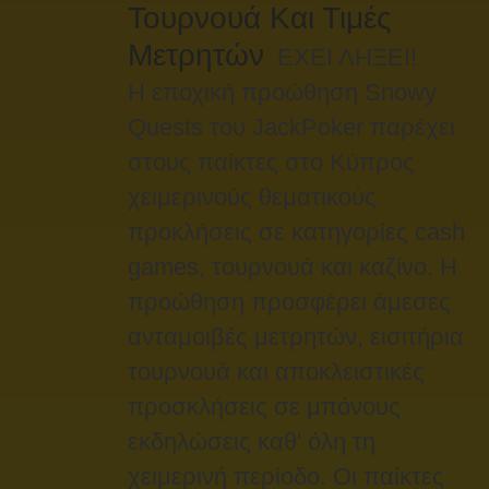
Τουρνουά Και Τιμές
Μετρητών
ΕΧΕΙ ΛΗΞΕΙ!
Η εποχική προώθηση Snowy
Quests του JackPoker παρέχει
στους παίκτες στο Κύπρος
χειμερινούς θεματικούς
προκλήσεις σε κατηγορίες cash
games, τουρνουά και καζίνο. Η
προώθηση προσφέρει άμεσες
ανταμοιβές μετρητών, εισιτήρια
τουρνουά και αποκλειστικές
προσκλήσεις σε μπόνους
εκδηλώσεις καθ' όλη τη
χειμερινή περίοδο. Οι παίκτες