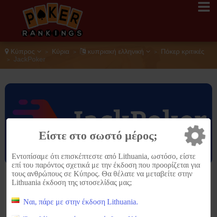
Κύπρος
Κύρια
κυπριακή ελληνική
Πόκερ κριτικές
>
>
>
JackPoker
>
Είστε στο σωστό μέρος;
Εντοπίσαμε ότι επισκέπτεστε από Lithuania, ωστόσο, είστε
επί του παρόντος σχετικά με την έκδοση που προορίζεται για
9.8
τους ανθρώπους σε Κύπρος. Θα θέλατε να μεταβείτε στην
Lithuania έκδοση της ιστοσελίδας μας;
/10
Ναι, πάρε με στην έκδοση Lithuania.