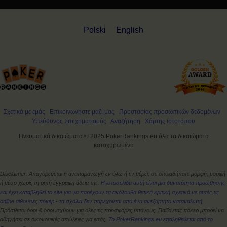
Polski
English
Σχετικά με εμάς
Επικοινωνήστε μαζί μας
Προστασίας προσωπικών δεδομένων
Υπεύθυνος Στοιχηματισμός
Αναζήτηση
Χάρτης ιστοτόπου
Πνευματικά δικαιώματα © 2025 PokerRankings.eu όλα τα δικαιώματα
κατοχυρωμένα
Disclaimer: Απαγορεύεται η αναπαραγωγή εν όλω ή εν μέρει, σε οποιαδήποτε μορφή, μορφή
ή μέσο χωρίς τη ρητή έγγραφη άδεια της.
Η ιστοσελίδα αυτή είναι μια δυνατότητα προώθησης
και έχει καταβληθεί το site για να παρέχουν τα ακόλουθα θετική κριτική σχετικά με αυτές τις
online αίθουσες πόκερ - τα σχόλια δεν παρέχονται από ένα ανεξάρτητο καταναλωτή.
Πρόσθετοι όροι & όροι ισχύουν για όλες τις προσφορές μπόνους. Παίζοντας πόκερ μπορεί να
οδηγήσει σε οικονομικές απώλειες για εσάς.
Το PokerRankings.eu επαληθεύεται από το