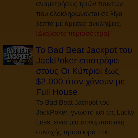
αναμετρήσεις τριών παικτών
που ολοκληρώνονται σε λίγα
λεπτά με άμεσες αναλήψεις.
[Διαβάστε περισσότερα]
Το Bad Beat Jackpot του
JackPoker επιστρέφει
στους Οι Κύπριοι έως
$2.000 όταν χάνουν με
Full House
Το Bad Beat Jackpot του
JackPoker, γνωστό και ως Lucky
Loss, είναι μια συναρπαστική
συνεχής προσφορά που