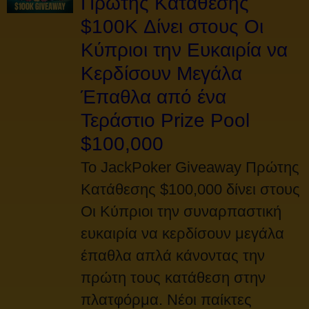
Πρώτης Κατάθεσης
$100K Δίνει στους Οι
Κύπριοι την Ευκαιρία να
Κερδίσουν Μεγάλα
Έπαθλα από ένα
Τεράστιο Prize Pool
$100,000
Το JackPoker Giveaway Πρώτης
Κατάθεσης $100,000 δίνει στους
Οι Κύπριοι την συναρπαστική
ευκαιρία να κερδίσουν μεγάλα
έπαθλα απλά κάνοντας την
πρώτη τους κατάθεση στην
πλατφόρμα. Νέοι παίκτες