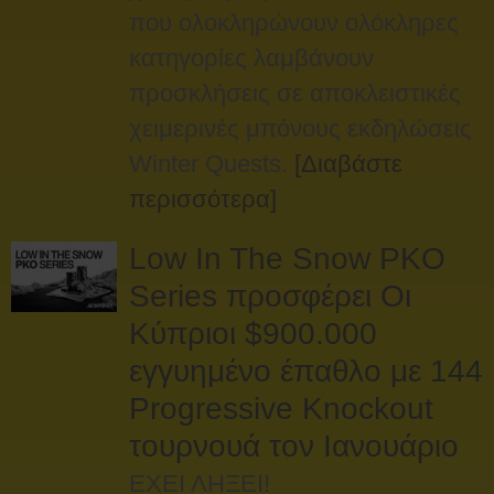
που ολοκληρώνουν ολόκληρες
κατηγορίες λαμβάνουν
προσκλήσεις σε αποκλειστικές
χειμερινές μπόνους εκδηλώσεις
Winter Quests.
[Διαβάστε
περισσότερα]
Low In The Snow PKO
Series προσφέρει Οι
Κύπριοι $900.000
εγγυημένο έπαθλο με 144
Progressive Knockout
τουρνουά τον Ιανουάριο
ΕΧΕΙ ΛΗΞΕΙ!