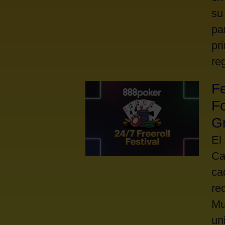
su
pa
pr
re
Fe
F
Gr
El
Ca
ca
re
Mu
un