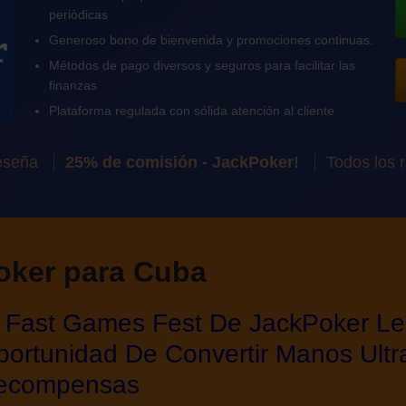
periódicas
Generoso bono de bienvenida y promociones continuas.
Métodos de pago diversos y seguros para facilitar las
finanzas
Plataforma regulada con sólida atención al cliente
eseña
25% de comisión - JackPoker!
Todos los 
oker para Cuba
l Fast Games Fest De JackPoker L
portunidad De Convertir Manos Ultr
ecompensas