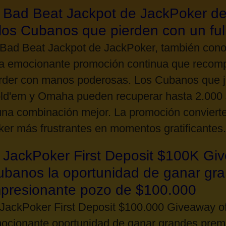
 Bad Beat Jackpot de JackPoker de
los Cubanos que pierden con un ful
 Bad Beat Jackpot de JackPoker, también con
a emocionante promoción continua que recomp
rder con manos poderosas. Los Cubanos que 
ld'em y Omaha pueden recuperar hasta 2.000 $ 
una combinación mejor. La promoción convierte
ker más frustrantes en momentos gratificantes
 JackPoker First Deposit $100K Gi
ubanos la oportunidad de ganar gr
mpresionante pozo de $100.000
 JackPoker First Deposit $100.000 Giveaway o
ocionante oportunidad de ganar grandes prem