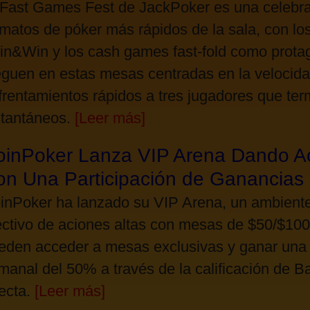
 Fast Games Fest de JackPoker es una celebra
rmatos de póker más rápidos de la sala, con lo
in&Win y los cash games fast-fold como prota
eguen en estas mesas centradas en la velocida
frentamientos rápidos a tres jugadores que ter
stantáneos.
[Leer más]
oinPoker Lanza VIP Arena Dando Ac
on Una Participación de Ganancias
inPoker ha lanzado su VIP Arena, un ambiente
ectivo de aciones altas con mesas de $50/$100
eden acceder a mesas exclusivas y ganar una 
manal del 50% a través de la calificación de Bat
recta.
[Leer más]