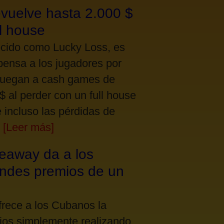
vuelve hasta 2.000 $
l house
ocido como Lucky Loss, es
ensa a los jugadores por
juegan a cash games de
al perder con un full house
 incluso las pérdidas de
.
[Leer más]
veaway da a los
andes premios de un
frece a los Cubanos la
ios simplemente realizando