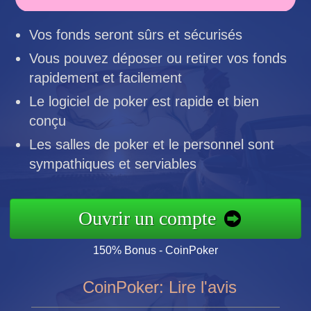
Vos fonds seront sûrs et sécurisés
Vous pouvez déposer ou retirer vos fonds
rapidement et facilement
Le logiciel de poker est rapide et bien
conçu
Les salles de poker et le personnel sont
sympathiques et serviables
Ouvrir un compte
150% Bonus - CoinPoker
CoinPoker: Lire l'avis