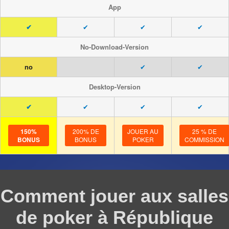
App
✔
✔
✔
✔
No-Download-Version
no
✔
✔
Desktop-Version
✔
✔
✔
✔
150%
200% DE
JOUER AU
25 % DE
BONUS
BONUS
POKER
COMMISSION
Comment jouer aux salles
de poker à République