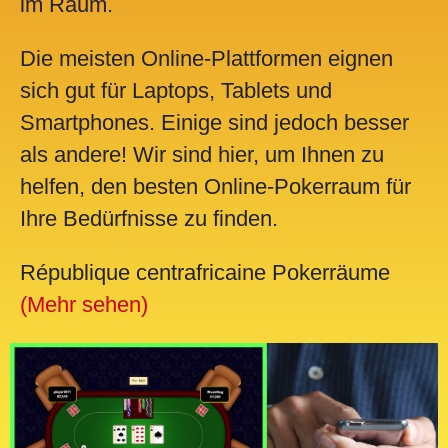
im Raum.
Die meisten Online-Plattformen eignen
sich gut für Laptops, Tablets und
Smartphones. Einige sind jedoch besser
als andere! Wir sind hier, um Ihnen zu
helfen, den besten Online-Pokerraum für
Ihre Bedürfnisse zu finden.
République centrafricaine Pokerräume
(Mehr sehen)