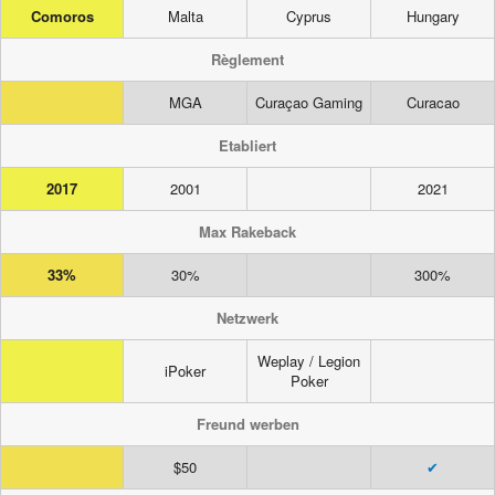
Comoros
Malta
Cyprus
Hungary
Règlement
MGA
Curaçao Gaming
Curacao
Etabliert
2017
2001
2021
Max Rakeback
33%
30%
300%
Netzwerk
Weplay / Legion
iPoker
Poker
Freund werben
$50
✔