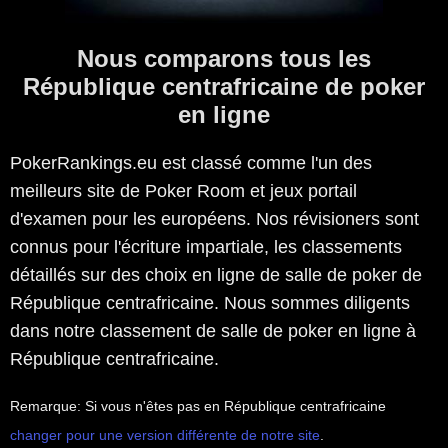
Nous comparons tous les
République centrafricaine de poker
en ligne
PokerRankings.eu est classé comme l'un des
meilleurs site de Poker Room et jeux portail
d'examen pour les européens. Nos révisioners sont
connus pour l'écriture impartiale, les classements
détaillés sur des choix en ligne de salle de poker de
République centrafricaine. Nous sommes diligents
dans notre classement de salle de poker en ligne à
République centrafricaine.
Remarque: Si vous n'êtes pas en République centrafricaine
changer pour une version différente de notre site
.