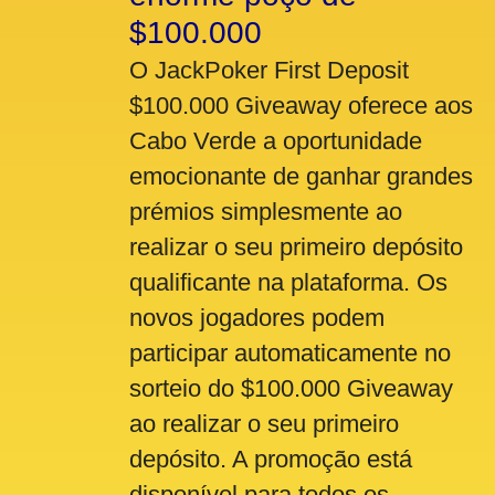
$100.000
O JackPoker First Deposit
$100.000 Giveaway oferece aos
Cabo Verde a oportunidade
emocionante de ganhar grandes
prémios simplesmente ao
realizar o seu primeiro depósito
qualificante na plataforma. Os
novos jogadores podem
participar automaticamente no
sorteio do $100.000 Giveaway
ao realizar o seu primeiro
depósito. A promoção está
disponível para todos os