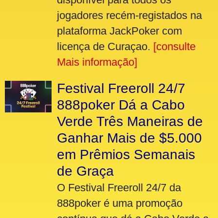
jogadores recém-registados na
plataforma JackPoker com
licença de Curaçao.
[consulte
Mais informação]
Festival Freeroll 24/7
888poker Dá a Cabo
Verde Três Maneiras de
Ganhar Mais de $5.000
em Prêmios Semanais
de Graça
O Festival Freeroll 24/7 da
888poker é uma promoção