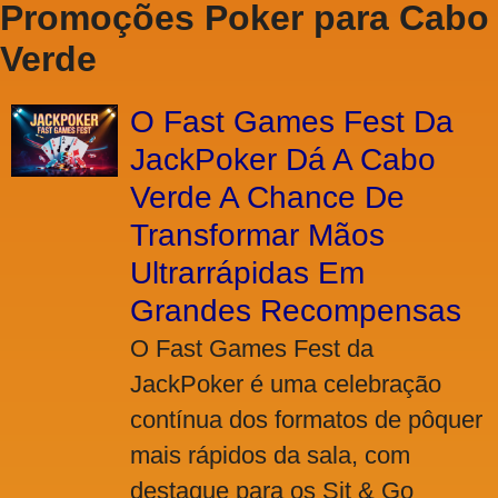
Promoções Poker para Cabo
Verde
O Fast Games Fest Da
JackPoker Dá A Cabo
Verde A Chance De
Transformar Mãos
Ultrarrápidas Em
Grandes Recompensas
O Fast Games Fest da
JackPoker é uma celebração
contínua dos formatos de pôquer
mais rápidos da sala, com
destaque para os Sit & Go