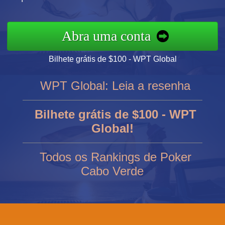
Abra uma conta
Bilhete grátis de $100 - WPT Global
WPT Global: Leia a resenha
Bilhete grátis de $100 - WPT
Global!
Todos os Rankings de Poker
Cabo Verde