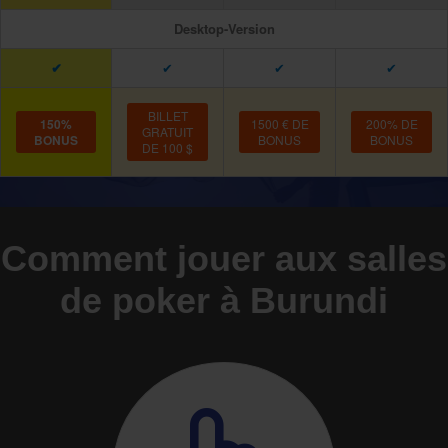
Desktop-Version
✔
✔
✔
✔
BILLET
150%
1500 € DE
200% DE
GRATUIT
BONUS
BONUS
BONUS
DE 100 $
Comment jouer aux salles
de poker à Burundi