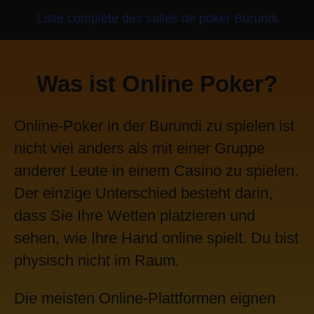
Liste complète des salles de poker Burundi
Was ist Online Poker?
Online-Poker in der Burundi zu spielen ist
nicht viel anders als mit einer Gruppe
anderer Leute in einem Casino zu spielen.
Der einzige Unterschied besteht darin,
dass Sie Ihre Wetten platzieren und
sehen, wie Ihre Hand online spielt. Du bist
physisch nicht im Raum.
Die meisten Online-Plattformen eignen