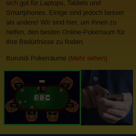
sich gut für Laptops, Tablets und
Smartphones. Einige sind jedoch besser
als andere! Wir sind hier, um Ihnen zu
helfen, den besten Online-Pokerraum für
Ihre Bedürfnisse zu finden.
Burundi Pokerräume
(Mehr sehen)