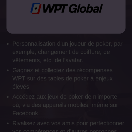
Personnalisation d’un joueur de poker, par
exemple, changement de coiffure, de
vêtements, etc. de l’avatar.
Gagnez et collectez des récompenses
WPT sur des tables de poker à enjeux
élevés
Accédez aux jeux de poker de n’importe
où, via des appareils mobiles, même sur
Facebook
Rivalisez avec vos amis pour perfectionner
vos compétences et d’autres personnes