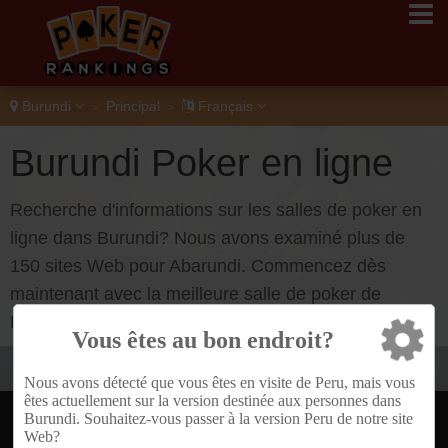
Burundi
Principal
Français
>
>
Burundi Poker en ligne
Recherche d'informations sur les salles de poker en
ligne dans Burundi? Nous avons examiné plus de
150 sites Web pour Abarundi. Commencez dès
maintenant avec la meilleure salle de poker de
Burundi:
CoinPoker
(150% Bonus)
Vous êtes au bon endroit?
Nous avons détecté que vous êtes en visite de Peru, mais vous
êtes actuellement sur la version destinée aux personnes dans
Top 5 Burundi Poker
Burundi. Souhaitez-vous passer à la version Peru de notre site
Web?