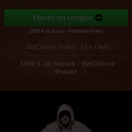
Ouvrir un compte
1500 € de bonus - BetOnline Poker
BetOnline Poker: Lire l'avis
1500 € de bonus - BetOnline
Poker!