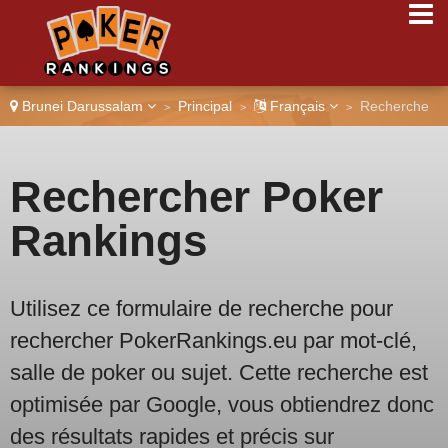
Brunei Darussalam
Principal
Français
Recherche
>
>
>
Rechercher Poker
Rankings
Utilisez ce formulaire de recherche pour
rechercher PokerRankings.eu par mot-clé,
salle de poker ou sujet. Cette recherche est
optimisée par Google, vous obtiendrez donc
des résultats rapides et précis sur