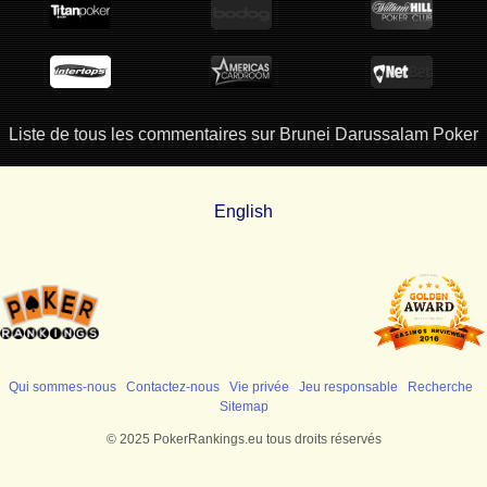
Liste de tous les commentaires sur Brunei Darussalam Poker
English
Qui sommes-nous
Contactez-nous
Vie privée
Jeu responsable
Recherche
Sitemap
© 2025 PokerRankings.eu tous droits réservés