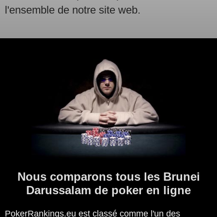
l'ensemble de notre site web.
Nous comparons tous les Brunei
Darussalam de poker en ligne
PokerRankings.eu est classé comme l'un des