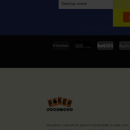
Desktop versie
Disclaimer: reproductie geheel of gedeeltelijk in enige vor