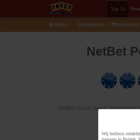
Top 10
Pro
België
Belangrijkste
Nederland
>
>
Omaha Poke
NetBet P
NetBet Poker wordt beoordeeld #
Zie hoe we onze 
Wij hebben ontdekt
mensen in België. 