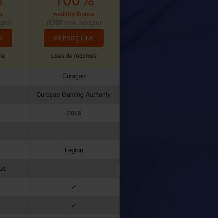
us
wedstrijdbonus
gte)
(
€100
max. hoogte)
K
WEBSITE
LINK
ie
Lees de
recensie
Curaçao
Curaçao Gaming Authority
2018
Legion
us
✔
✔