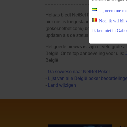
Ja, neem me me
Helaas biedt NetBet Poker haar diensten n
Nee, ik wil blij
hier niet is toegestaan, en kan niet ver
(poker.netbet.com/) bezoekt, zult u ge
Ik ben niet in Gabo
updaten als de status van NetBet Poker 
Het goede nieuws is, zijn er vele grote 
België! Onze top aanbeveling voor u is:
België.
-
Ga sowieso naar NetBet Poker
-
Lijst van alle België poker beoordeling
-
Land wijzigen