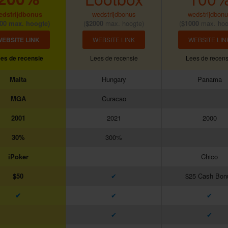
edstrijdbonus
wedstrijdbonus
wedstrijdbon
00
max. hoogte)
(
$2000
max. hoogte)
(
$1000
max. hoo
WEBSITE
LINK
WEBSITE
LINK
WEBSITE
LIN
ees de
recensie
Lees de
recensie
Lees de
recens
Malta
Hungary
Panama
MGA
Curacao
2001
2021
2000
30%
300%
iPoker
Chico
$50
✔
$25 Cash Bon
✔
✔
✔
✔
✔