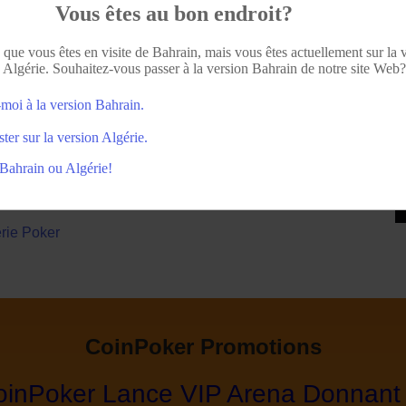
Vous êtes au bon endroit?
ses services à Algérie. C'est probablement parce
s traiter les paiements. Si vous visitez le site Web de
que vous êtes en visite de Bahrain, mais vous êtes actuellement sur la 
Algérie. Souhaitez-vous passer à la version Bahrain de notre site Web?
rez pas créer de compte. Nous allons mettre à jour
Algériens change.
oi à la version Bahrain.
oup de grandes alternatives à CoinPoker disponibles
ter sur la version Algérie.
ndation pour vous est:
WPT Global
. Vous pouvez
 Bahrain ou Algérie!
à Algérie.
érie Poker
CoinPoker Promotions
oinPoker Lance VIP Arena Donnant