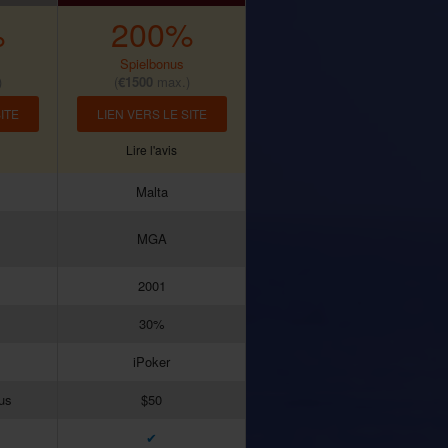
%
200%
Spielbonus
)
(
€1500
max.)
ITE
LIEN VERS LE
SITE
Lire
l'avis
Malta
MGA
2001
30%
iPoker
us
$50
✔