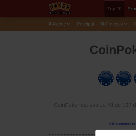
Top 10
Pro
Algérie
Principal
Français
C
>
>
>
Omaha Poke
CoinPok
CoinPoker est évalué #8 de 167 da
Voir comment no