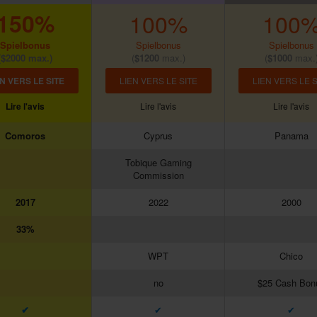
150%
100%
100
Spielbonus
Spielbonus
Spielbonus
(
$2000
max.)
(
$1200
max.)
(
$1000
max.
EN VERS LE
SITE
LIEN VERS LE
SITE
LIEN VERS LE
S
Lire
l'avis
Lire
l'avis
Lire
l'avis
Comoros
Cyprus
Panama
Tobique Gaming
Commission
2017
2022
2000
33%
WPT
Chico
no
$25 Cash Bon
✔
✔
✔