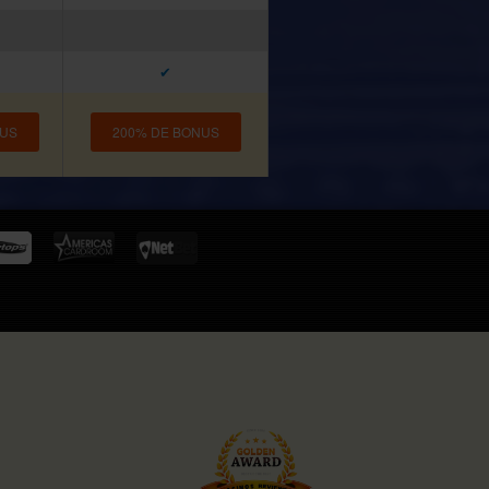
✔
NUS
200% DE BONUS