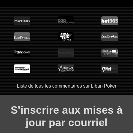
Liste de tous les commentaires sur Liban Poker
S'inscrire aux mises à
jour par courriel