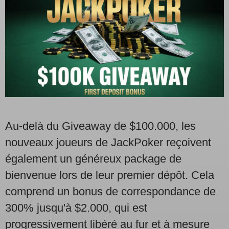
Au-delà du Giveaway de $100.000, les
nouveaux joueurs de JackPoker reçoivent
également un généreux package de
bienvenue lors de leur premier dépôt. Cela
comprend un bonus de correspondance de
300% jusqu'à $2.000, qui est
progressivement libéré au fur et à mesure