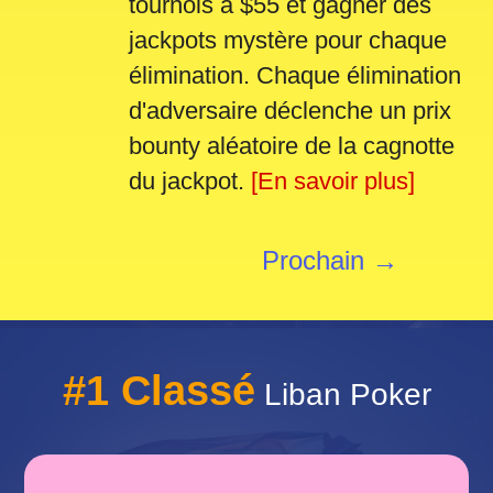
tournois à $55 et gagner des
jackpots mystère pour chaque
élimination. Chaque élimination
d'adversaire déclenche un prix
bounty aléatoire de la cagnotte
du jackpot.
[En savoir plus]
Prochain →
#1 Classé
Liban Poker