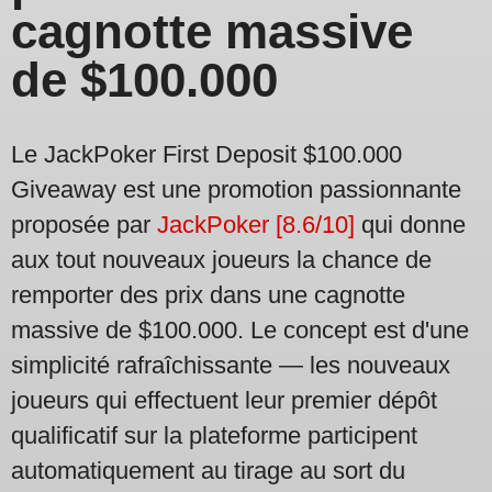
cagnotte massive
de $100.000
Le JackPoker First Deposit $100.000
Giveaway est une promotion passionnante
proposée par
JackPoker [8.6/10]
qui donne
aux tout nouveaux joueurs la chance de
remporter des prix dans une cagnotte
massive de $100.000. Le concept est d'une
simplicité rafraîchissante — les nouveaux
joueurs qui effectuent leur premier dépôt
qualificatif sur la plateforme participent
automatiquement au tirage au sort du