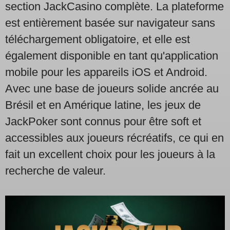
section JackCasino complète. La plateforme
est entièrement basée sur navigateur sans
téléchargement obligatoire, et elle est
également disponible en tant qu'application
mobile pour les appareils iOS et Android.
Avec une base de joueurs solide ancrée au
Brésil et en Amérique latine, les jeux de
JackPoker sont connus pour être soft et
accessibles aux joueurs récréatifs, ce qui en
fait un excellent choix pour les joueurs à la
recherche de valeur.