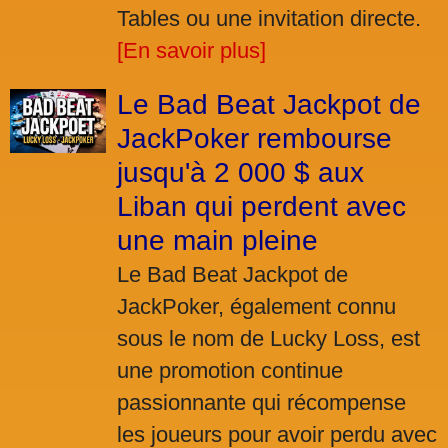
Tables ou une invitation directe.
[En savoir plus]
Le Bad Beat Jackpot de
JackPoker rembourse
jusqu'à 2 000 $ aux
Liban qui perdent avec
une main pleine
Le Bad Beat Jackpot de
JackPoker, également connu
sous le nom de Lucky Loss, est
une promotion continue
passionnante qui récompense
les joueurs pour avoir perdu avec