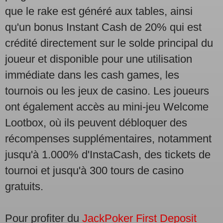
que le rake est généré aux tables, ainsi
qu'un bonus Instant Cash de 20% qui est
crédité directement sur le solde principal du
joueur et disponible pour une utilisation
immédiate dans les cash games, les
tournois ou les jeux de casino. Les joueurs
ont également accès au mini-jeu Welcome
Lootbox, où ils peuvent débloquer des
récompenses supplémentaires, notamment
jusqu'à 1.000% d'InstaCash, des tickets de
tournoi et jusqu'à 300 tours de casino
gratuits.
Pour profiter du
JackPoker First Deposit