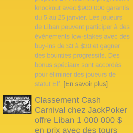
knockout avec $900 000 garantis
du 5 au 25 janvier. Les joueurs
de Liban peuvent participer à des
événements low-stakes avec des
buy-ins de $3 à $30 et gagner
des bounties progressifs. Des
bonus spéciaux sont accordés
pour éliminer des joueurs de
statut Elf.
[En savoir plus]
Classement Cash
Carnival chez JackPoker
offre Liban 1 000 000 $
en prix avec des tours