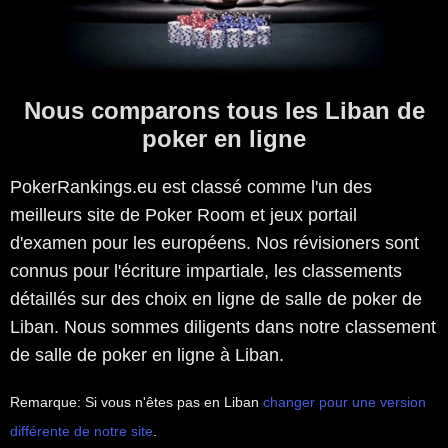
Nous comparons tous les Liban de
poker en ligne
PokerRankings.eu est classé comme l'un des
meilleurs site de Poker Room et jeux portail
d'examen pour les européens. Nos révisioners sont
connus pour l'écriture impartiale, les classements
détaillés sur des choix en ligne de salle de poker de
Liban. Nous sommes diligents dans notre classement
de salle de poker en ligne à Liban.
Remarque: Si vous n'êtes pas en Liban
changer pour une version
différente de notre site
.