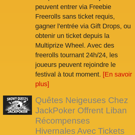
peuvent entrer via Freebie
Freerolls sans ticket requis,
gagner l'entrée via Gift Drops, ou
obtenir un ticket depuis la
Multiprize Wheel. Avec des
freerolls tournant 24h/24, les
joueurs peuvent rejoindre le
festival à tout moment.
[En savoir
plus]
Quêtes Neigeuses Chez
JackPoker Offrent Liban
Récompenses
Hivernales Avec Tickets