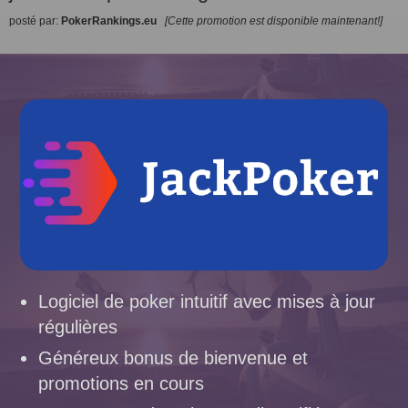
posté par:
PokerRankings.eu
[Cette promotion est disponible maintenant!]
Logiciel de poker intuitif avec mises à jour
régulières
Généreux bonus de bienvenue et
promotions en cours