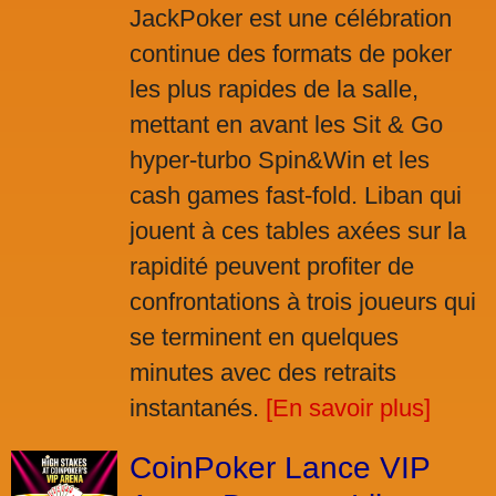
JackPoker est une célébration
continue des formats de poker
les plus rapides de la salle,
mettant en avant les Sit & Go
hyper-turbo Spin&Win et les
cash games fast-fold. Liban qui
jouent à ces tables axées sur la
rapidité peuvent profiter de
confrontations à trois joueurs qui
se terminent en quelques
minutes avec des retraits
instantanés.
[En savoir plus]
CoinPoker Lance VIP