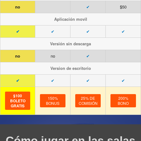
no
✔
$50
Aplicación movil
✔
✔
✔
✔
Versión sin descarga
no
no
✔
Version de escritorio
✔
✔
✔
✔
$100
150%
25% DE
200%
BOLETO
BONUS
COMISIÓN
BONO
GRATIS
Cómo jugar en las salas