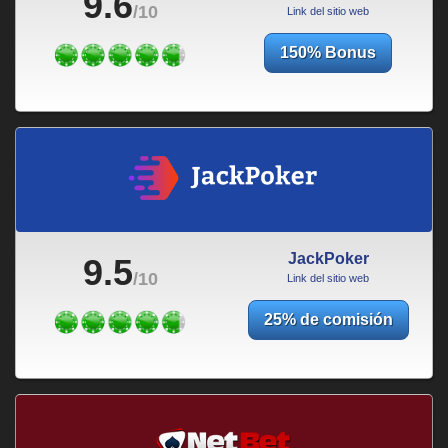
9.6
/10
Link del sitio web
150% Bonus
JackPoker
9.5
/10
Link del sitio web
25% de comisión