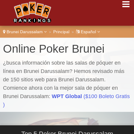
Brunei Darussalam
Principal
Español
>
>
Online Poker Brunei
Darussalam
¿busca información sobre las salas de póquer en
línea en Brunei Darussalam? Hemos revisado más
de 150 sitios web para Brunei Darussalam.
Comience ahora con la mejor sala de póquer en
Brunei Darussalam:
WPT Global
($100 Boleto Gratis
)
Top 5 Poker Brunei Darussalam