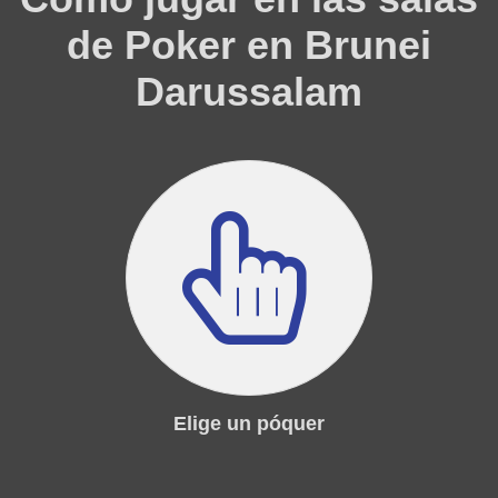
de Poker en Brunei
Darussalam
Elige un póquer