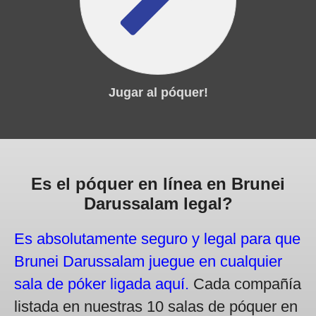
Jugar al póquer!
Es el póquer en línea en Brunei
Darussalam legal?
Es absolutamente seguro y legal para que
Brunei Darussalam juegue en cualquier
sala de póker ligada aquí.
Cada compañía
listada en nuestras 10 salas de póquer en