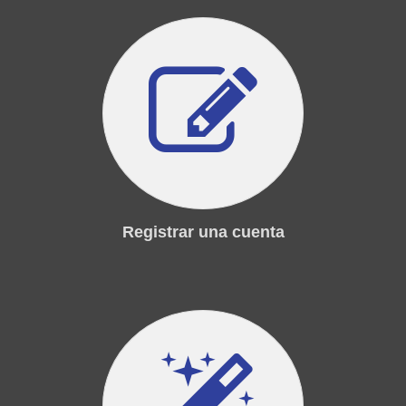
Registrar una cuenta