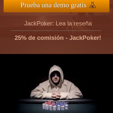
Prueba una demo gratis
JackPoker: Lea la reseña
25% de comisión - JackPoker!