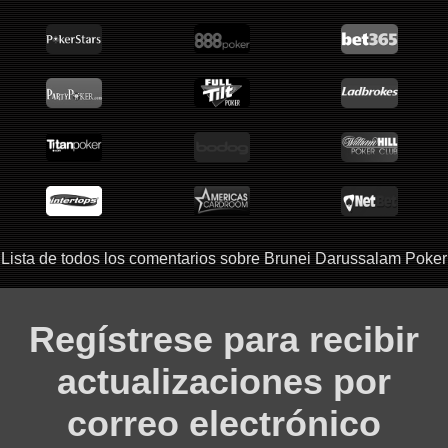
Lista de todos los comentarios sobre Brunei Darussalam Poker
Regístrese para recibir
actualizaciones por
correo electrónico