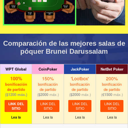
Comparación de las mejores salas de
póquer Brunei Darussalam
WPT Global
CoinPoker
JackPoker
NetBet Poker
100%
150%
'Lootbox'
200%
bonificación
bonificación
bonificación
bonificación
de partido
de partido
de partido
de partido
(
$1200
máx.)
(
$2000
máx.)
(
$2000
máx.)
(
€1500
máx.)
LINK DEL
LINK DEL
LINK DEL
LINK DEL
SITIO
SITIO
SITIO
SITIO
Lea la
Lea la
Lea la
Lea la