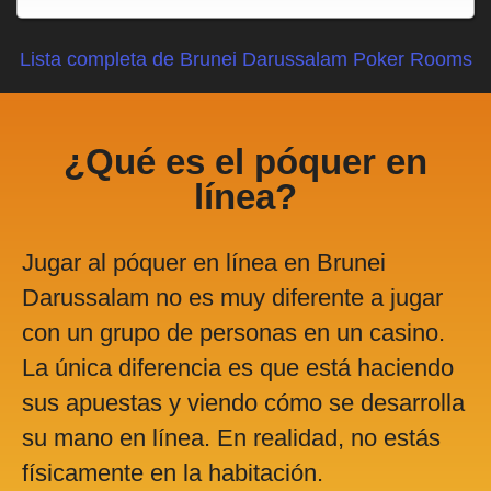
Lista completa de Brunei Darussalam Poker Rooms
¿Qué es el póquer en
línea?
Jugar al póquer en línea en Brunei
Darussalam no es muy diferente a jugar
con un grupo de personas en un casino.
La única diferencia es que está haciendo
sus apuestas y viendo cómo se desarrolla
su mano en línea. En realidad, no estás
físicamente en la habitación.